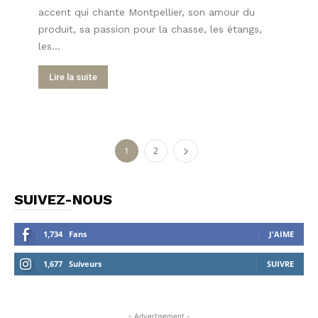
accent qui chante Montpellier, son amour du
produit, sa passion pour la chasse, les étangs,
les...
Lire la suite
1
2
SUIVEZ-NOUS
1,734
Fans
J'AIME
1,677
Suiveurs
SUIVRE
- Advertisement -