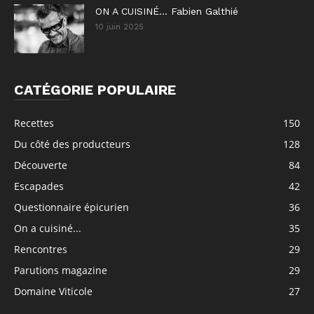
ON A CUISINÉ… Fabien Galthié
10 juin 2025
CATÉGORIE POPULAIRE
Recettes
150
Du côté des producteurs
128
Découverte
84
Escapades
42
Questionnaire épicurien
36
On a cuisiné...
35
Rencontres
29
Parutions magazine
29
Domaine Viticole
27