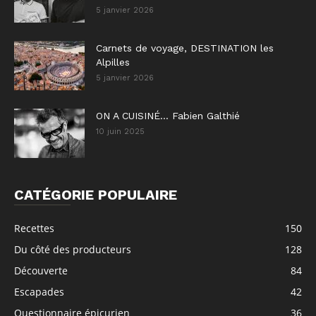
5 janvier 2026
Carnets de voyage, DESTINATION les
Alpilles
5 janvier 2026
ON A CUISINÉ… Fabien Galthié
10 juin 2025
CATÉGORIE POPULAIRE
Recettes
150
Du côté des producteurs
128
Découverte
84
Escapades
42
Questionnaire épicurien
36