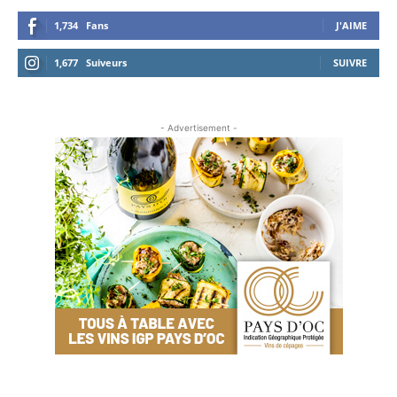
1,734
Fans
J'AIME
1,677
Suiveurs
SUIVRE
- Advertisement -