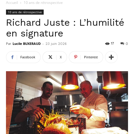
Accueil
10 ans de rétrospective
10 ans de rétrospective
Richard Juste : L’humilité
en signature
Par
Lucile BUXERAUD
-
17
23 juin 2026
0
Facebook
X
Pinterest