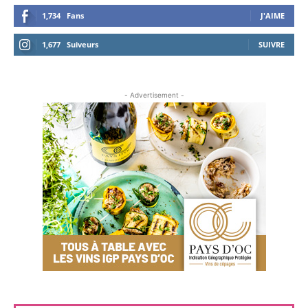
1,734
Fans
J'AIME
1,677
Suiveurs
SUIVRE
- Advertisement -