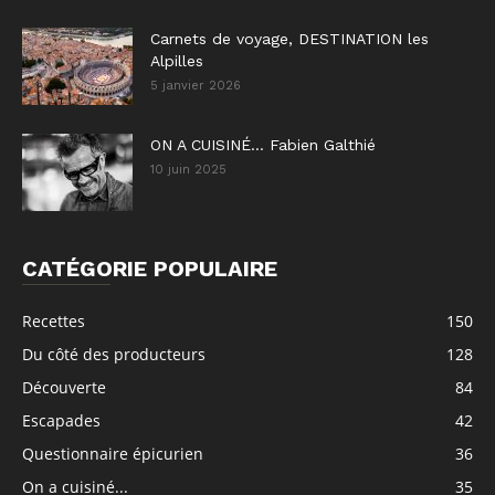
Carnets de voyage, DESTINATION les
Alpilles
5 janvier 2026
ON A CUISINÉ… Fabien Galthié
10 juin 2025
CATÉGORIE POPULAIRE
Recettes
150
Du côté des producteurs
128
Découverte
84
Escapades
42
Questionnaire épicurien
36
On a cuisiné...
35