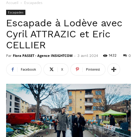
Accueil
Escapades
Escapades
Escapade à Lodève avec
Cyril ATTRAZIC et Eric
CELLIER
Par
Flora PASSET - Agence INSIGHTCOM
-
1432
3 avril 2024
0
Facebook
X
Pinterest