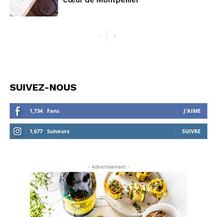
SUIVEZ-NOUS
1,734
Fans
J'AIME
1,677
Suiveurs
SUIVRE
- Advertisement -