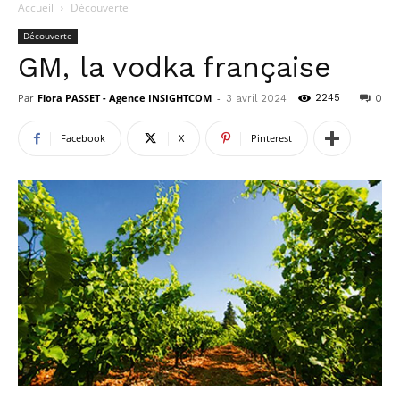
Accueil
Découverte
Découverte
GM, la vodka française
Par
Flora PASSET - Agence INSIGHTCOM
-
2245
3 avril 2024
0
Facebook
X
Pinterest