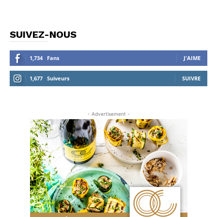
SUIVEZ-NOUS
1,734
Fans
J'AIME
1,677
Suiveurs
SUIVRE
- Advertisement -