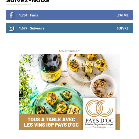
SUIVEZ-NOUS
1,734
Fans
J'AIME
1,677
Suiveurs
SUIVRE
- Advertisement -