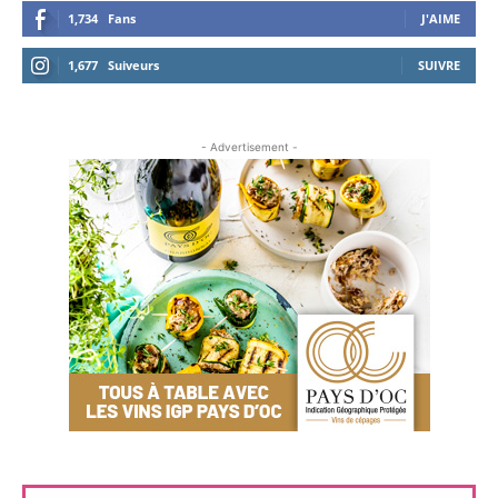
1,734
Fans
J'AIME
1,677
Suiveurs
SUIVRE
- Advertisement -