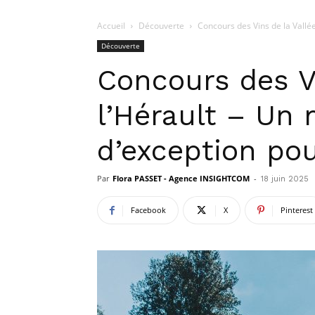
Accueil
Découverte
Concours des Vins de la Vallée
Découverte
Concours des Vi
l’Hérault – Un 
d’exception pou
Par
Flora PASSET - Agence INSIGHTCOM
-
18 juin 2025
Facebook
X
Pinterest