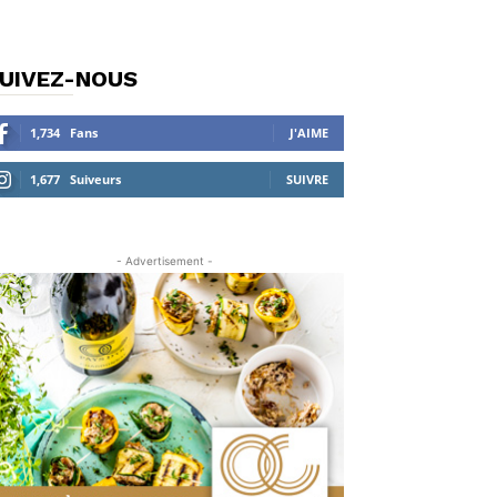
UIVEZ-NOUS
1,734
Fans
J'AIME
1,677
Suiveurs
SUIVRE
- Advertisement -