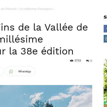
 de l’Hérault – Un millésime d’exception...
S
ns de la Vallée de
millésime
r la 38e édition
2732
0
WhatsApp