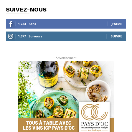
SUIVEZ-NOUS
1,734
Fans
J'AIME
1,677
Suiveurs
SUIVRE
- Advertisement -