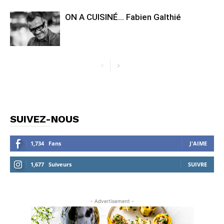
ON A CUISINÉ… Fabien Galthié
SUIVEZ-NOUS
1,734
Fans
J'AIME
1,677
Suiveurs
SUIVRE
- Advertisement -