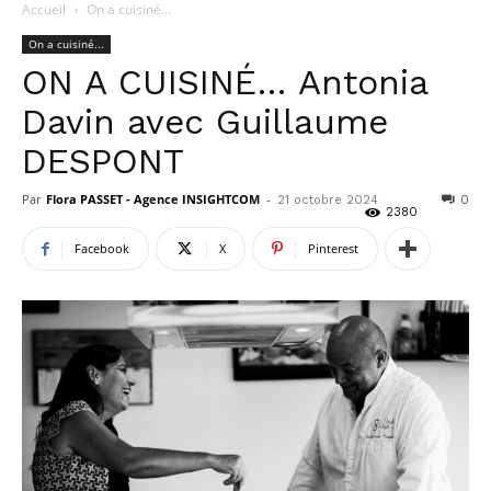
Accueil
On a cuisiné...
On a cuisiné...
ON A CUISINÉ… Antonia
Davin avec Guillaume
DESPONT
Par
Flora PASSET - Agence INSIGHTCOM
-
21 octobre 2024
0
2380
Facebook
X
Pinterest