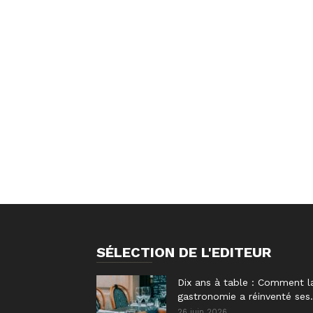
SÉLECTION DE L'EDITEUR
Dix ans à table : Comment l
gastronomie a réinventé ses.
26 juin 2026