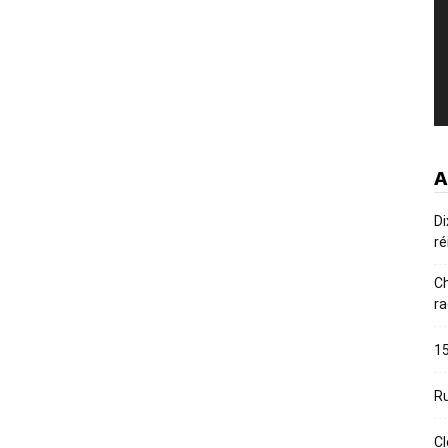
A
Di
ré
Ch
ra
15
Ru
Cl