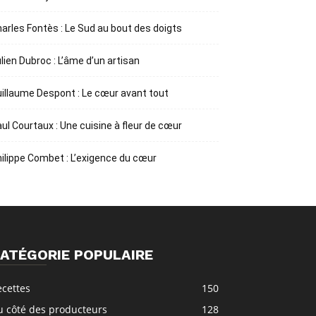
arles Fontès : Le Sud au bout des doigts
lien Dubroc : L’âme d’un artisan
illaume Despont : Le cœur avant tout
ul Courtaux : Une cuisine à fleur de cœur
ilippe Combet : L’exigence du cœur
ATÉGORIE POPULAIRE
ecettes
150
u côté des producteurs
128