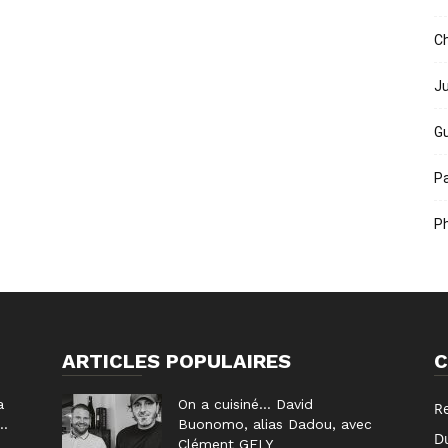
Ch
Ju
Gu
Pa
Ph
ARTICLES POPULAIRES
C
a
On a cuisiné… David
R
..
Buonomo, alias Dadou, avec
D
Clément GELY