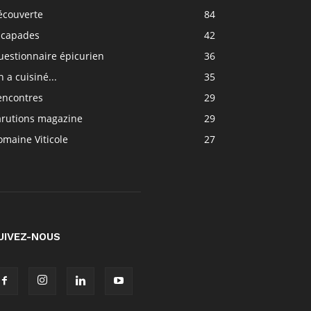
écouverte
84
scapades
42
uestionnaire épicurien
36
 a cuisiné...
35
encontres
29
arutions magazine
29
maine Viticole
27
UIVEZ-NOUS