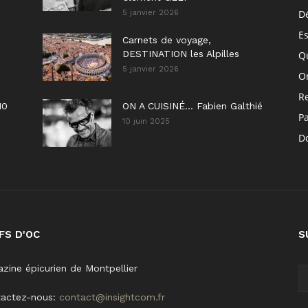
D
5 janvier 2026
E
Carnets de voyage,
DESTINATION les Alpilles
Q
5 janvier 2026
On
R
10
ON A CUISINÉ… Fabien Galthié
P
10 juin 2025
Do
FS D'OC
S
zine épicurien de Montpellier
tactez-nous:
contact@insightcom.fr