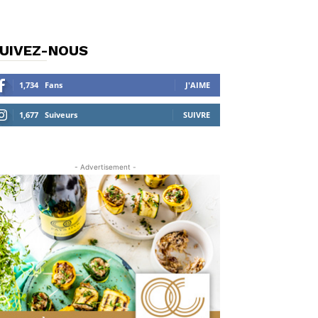
UIVEZ-NOUS
1,734
Fans
J'AIME
1,677
Suiveurs
SUIVRE
- Advertisement -