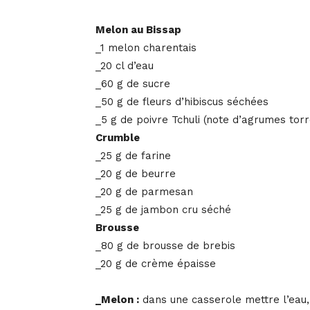
Melon au Bissap
_1 melon charentais
_20 cl d’eau
_60 g de sucre
_50 g de fleurs d’hibiscus séchées
_5 g de poivre Tchuli (note d’agrumes torr
Crumble
_25 g de farine
_20 g de beurre
_20 g de parmesan
_25 g de jambon cru séché
Brousse
_80 g de brousse de brebis
_20 g de crème épaisse
_Melon :
dans une casserole mettre l’eau, l