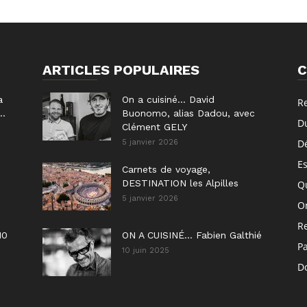
ARTICLES POPULAIRES
C
a
On a cuisiné… David
R
..
Buonomo, alias Dadou, avec
D
Clément GELY
D
5 janvier 2026
E
Carnets de voyage,
DESTINATION les Alpilles
Q
5 janvier 2026
On
R
10
ON A CUISINÉ… Fabien Galthié
P
10 juin 2025
Do