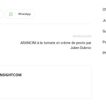
Ch
WhatsApp
Ju
Gu
Article suivant
Pa
ARANCINI à la tomate et crème de pesto par
Julien Dubroc
Ph
e INSIGHTCOM