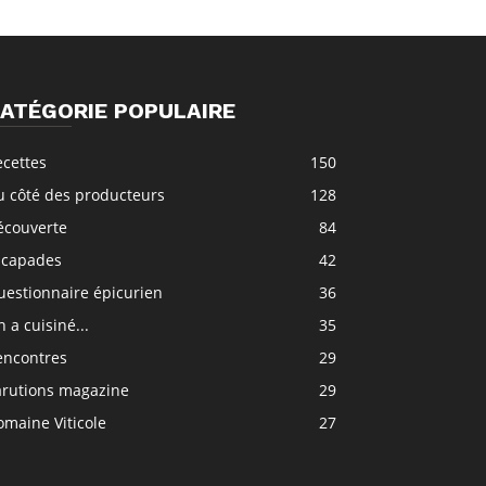
ATÉGORIE POPULAIRE
ecettes
150
u côté des producteurs
128
écouverte
84
scapades
42
uestionnaire épicurien
36
 a cuisiné...
35
encontres
29
arutions magazine
29
maine Viticole
27