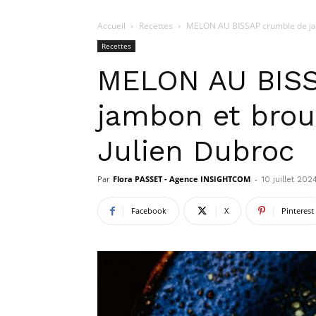
Accueil
Recettes
MELON AU BISSAP crumble de jamb
Recettes
MELON AU BISS
jambon et brou
Julien Dubroc
Par
Flora PASSET - Agence INSIGHTCOM
-
10 juillet 202
Facebook
X
Pinterest