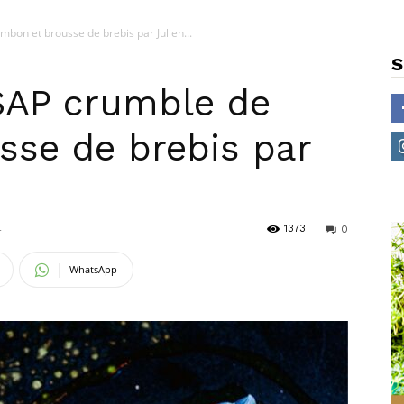
on et brousse de brebis par Julien...
S
AP crumble de
sse de brebis par
1373
4
0
WhatsApp