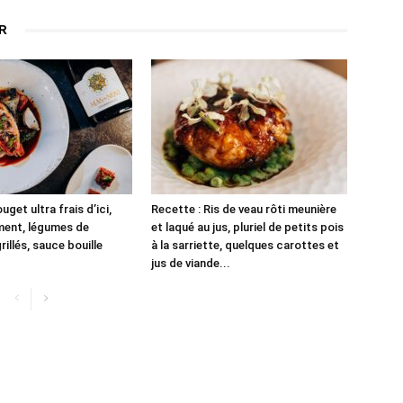
R
uget ultra frais d’ici,
Recette : Ris de veau rôti meunière
ment, légumes de
et laqué au jus, pluriel de petits pois
illés, sauce bouille
à la sarriette, quelques carottes et
jus de viande...