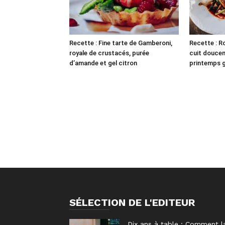
Recette : Fine tarte de Gamberoni,
Recette : Ro
royale de crustacés, purée
cuit douce
d’amande et gel citron
printemps gr
SÉLECTION DE L'EDITEUR
Dix ans à table : Comment l