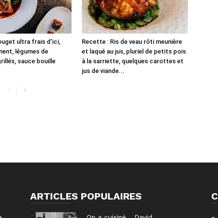
uget ultra frais d’ici,
Recette : Ris de veau rôti meunière
ment, légumes de
et laqué au jus, pluriel de petits pois
illés, sauce bouille
à la sarriette, quelques carottes et
jus de viande...
ARTICLES POPULAIRES
C
a
On a cuisiné… David