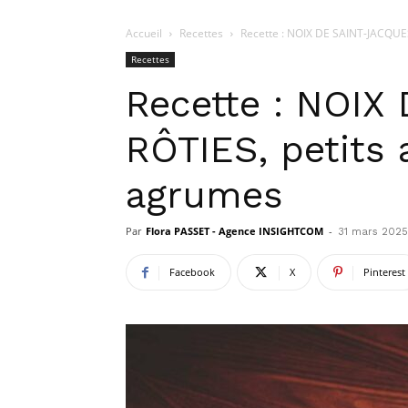
Accueil
Recettes
Recette : NOIX DE SAINT-JACQUES
Recettes
Recette : NOI
RÔTIES, petits 
agrumes
Par
Flora PASSET - Agence INSIGHTCOM
-
31 mars 2025
Facebook
X
Pinterest