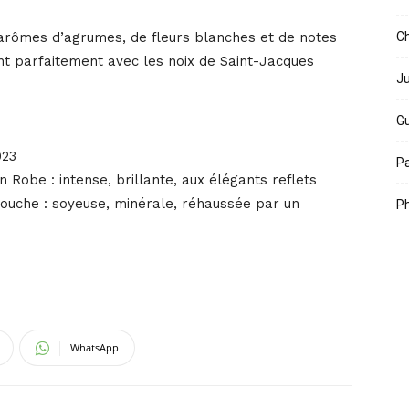
x arômes d’agrumes, de fleurs blanches et de notes
Ch
ent parfaitement avec les noix de Saint-Jacques
Ju
Gu
023
Pa
n Robe : intense, brillante, aux élégants reflets
 Bouche : soyeuse, minérale, réhaussée par un
Ph
WhatsApp