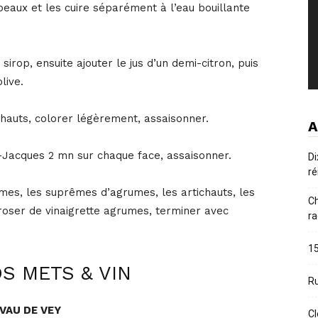
eaux et les cuire séparément à l’eau bouillante
irop, ensuite ajouter le jus d’un demi-citron, puis
live.
ichauts, colorer légèrement, assaisonner.
A
-Jacques 2 mn sur chaque face, assaisonner.
Di
ré
mes, les suprêmes d’agrumes, les artichauts, les
Ch
roser de vinaigrette agrumes, terminer avec
ra
15
S METS & VIN
Ru
VAU DE VEY
Cl