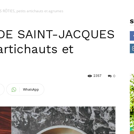
 RÔTIES, petits artichauts et agrumes
S
X DE SAINT-JACQUES
artichauts et
2357
0
WhatsApp