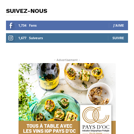
SUIVEZ-NOUS
1,734
Fans
J'AIME
1,677
Suiveurs
SUIVRE
- Advertisement -