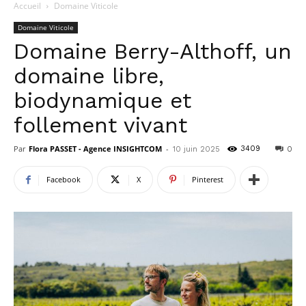
Accueil
Domaine Viticole
Domaine Viticole
Domaine Berry-Althoff, un
domaine libre,
biodynamique et
follement vivant
Par
Flora PASSET - Agence INSIGHTCOM
-
3409
10 juin 2025
0
Facebook
X
Pinterest