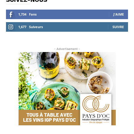
1,734
Fans
J'AIME
1,677
Suiveurs
SUIVRE
- Advertisement -