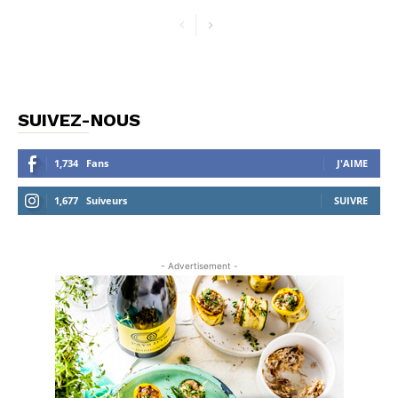
SUIVEZ-NOUS
1,734
Fans
J'AIME
1,677
Suiveurs
SUIVRE
- Advertisement -