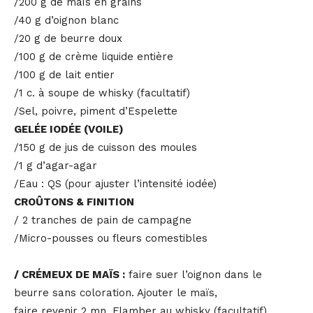
/200 g de maïs en grains
/40 g d’oignon blanc
/20 g de beurre doux
/100 g de crème liquide entière
/100 g de lait entier
/1 c. à soupe de whisky (facultatif)
/Sel, poivre, piment d’Espelette
GELÉE IODÉE (VOILE)
/150 g de jus de cuisson des moules
/1 g d’agar-agar
/Eau : QS (pour ajuster l’intensité iodée)
CROÛTONS & FINITION
/ 2 tranches de pain de campagne
/Micro-pousses ou fleurs comestibles
/ CRÉMEUX DE MAÏS :
faire suer l’oignon dans le
beurre sans coloration. Ajouter le maïs,
faire revenir 2 mn. Flamber au whisky (facultatif).