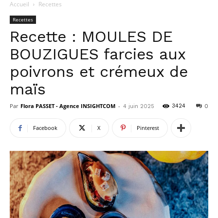
Accueil
Recettes
Recettes
Recette : MOULES DE
BOUZIGUES farcies aux
poivrons et crémeux de
maïs
Par
Flora PASSET - Agence INSIGHTCOM
-
3424
4 juin 2025
0
Facebook
X
Pinterest