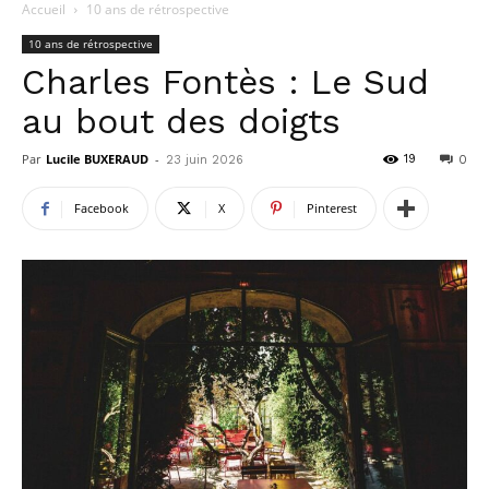
Accueil
10 ans de rétrospective
10 ans de rétrospective
Charles Fontès : Le Sud
au bout des doigts
Par
Lucile BUXERAUD
-
19
23 juin 2026
0
Facebook
X
Pinterest