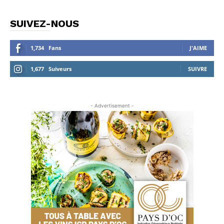
SUIVEZ-NOUS
1,734
Fans
J'AIME
1,677
Suiveurs
SUIVRE
- Advertisement -