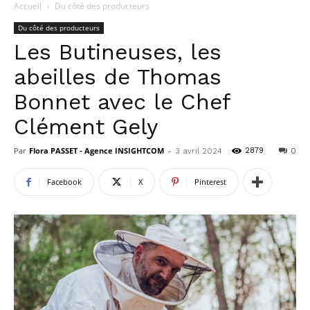
Accueil
Du côté des producteurs
Du côté des producteurs
Les Butineuses, les
abeilles de Thomas
Bonnet avec le Chef
Clément Gely
Par
Flora PASSET - Agence INSIGHTCOM
-
2879
3 avril 2024
0
Facebook
X
Pinterest