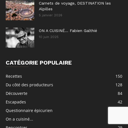
Carnets de voyage, DESTINATION les
Alpilles
5 janvier 2026
ON A CUISINÉ… Fabien Galthié
10 juin 2025
CATÉGORIE POPULAIRE
Recettes
150
Du côté des producteurs
128
Découverte
84
Escapades
42
Questionnaire épicurien
36
On a cuisiné...
35
Rencontres
29