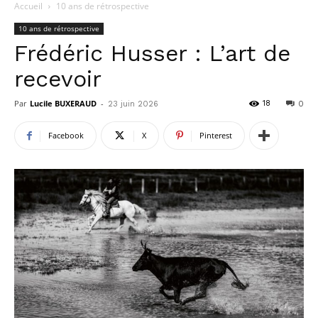
Accueil
10 ans de rétrospective
10 ans de rétrospective
Frédéric Husser : L’art de
recevoir
Par
Lucile BUXERAUD
-
18
23 juin 2026
0
Facebook
X
Pinterest