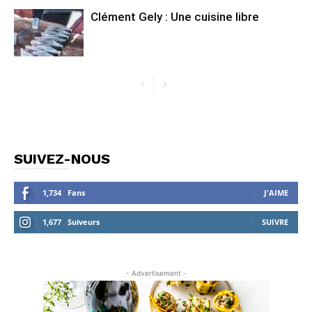
Clément Gely : Une cuisine libre
SUIVEZ-NOUS
1,734
Fans
J'AIME
1,677
Suiveurs
SUIVRE
- Advertisement -