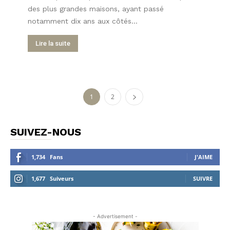
des plus grandes maisons, ayant passé
notamment dix ans aux côtés...
Lire la suite
1
2
SUIVEZ-NOUS
1,734
Fans
J'AIME
1,677
Suiveurs
SUIVRE
- Advertisement -