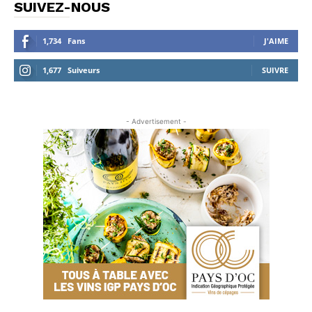
SUIVEZ-NOUS
1,734
Fans
J'AIME
1,677
Suiveurs
SUIVRE
- Advertisement -