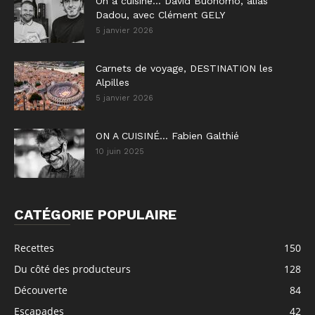
On a cuisiné… David Buonomo, alias
Dadou, avec Clément GELY
5 janvier 2026
Carnets de voyage, DESTINATION les
Alpilles
5 janvier 2026
ON A CUISINÉ… Fabien Galthié
10 juin 2025
CATÉGORIE POPULAIRE
Recettes
150
Du côté des producteurs
128
Découverte
84
Escapades
42