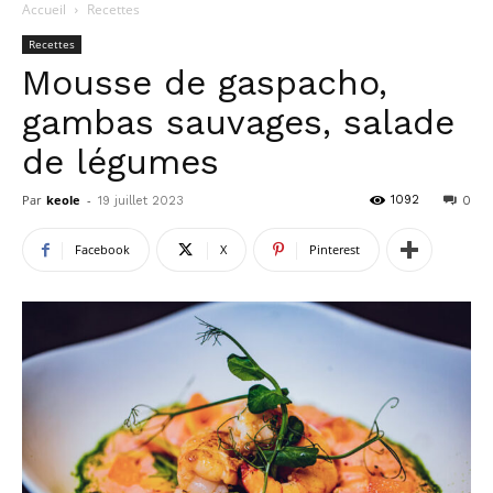
Accueil
Recettes
Recettes
Mousse de gaspacho,
gambas sauvages, salade
de légumes
Par
keole
-
1092
19 juillet 2023
0
Facebook
X
Pinterest