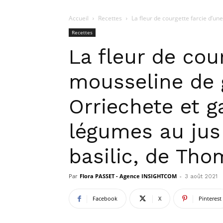
Accueil
Recettes
La fleur de courgette farcie d’u
Recettes
La fleur de cou
mousseline de
Orriechete et g
légumes au jus
basilic, de Th
Par
Flora PASSET - Agence INSIGHTCOM
-
3 août 2021
Facebook
X
Pinterest