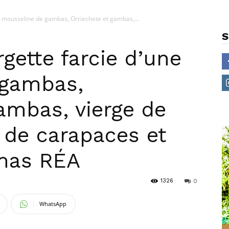
ne mousseline de gambas, Orriechete et gambas,...
S
rgette farcie d’une
 gambas,
ambas, vierge de
 de carapaces et
omas RÉA
1326
0
WhatsApp