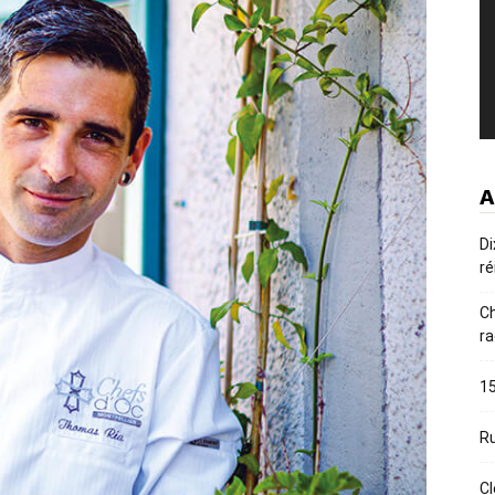
A
Di
ré
Ch
ra
15
Ru
Cl