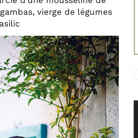
farcie d’une mousseline de
 gambas, vierge de légumes
silic