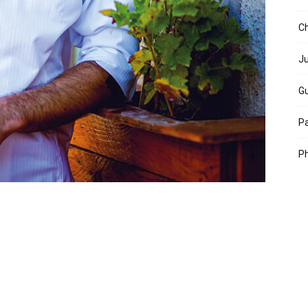
Ch
Ju
Gu
Pa
Ph