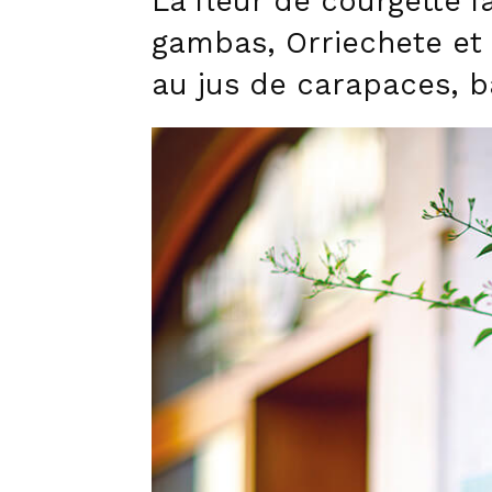
La fleur de courgette 
gambas, Orriechete et
au jus de carapaces, ba