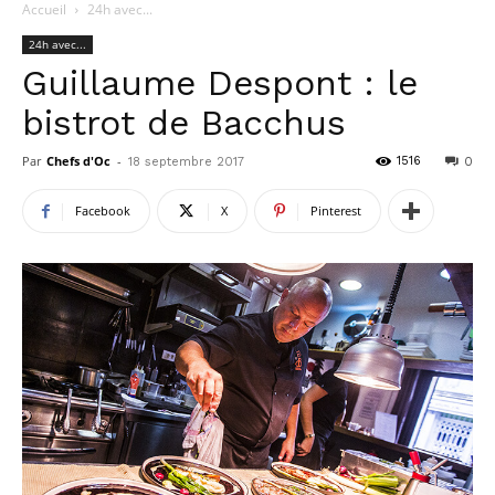
Accueil
24h avec...
24h avec...
Guillaume Despont : le
bistrot de Bacchus
Par
Chefs d'Oc
-
1516
18 septembre 2017
0
Facebook
X
Pinterest