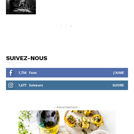
SUIVEZ-NOUS
1,734
Fans
J'AIME
1,677
Suiveurs
SUIVRE
- Advertisement -