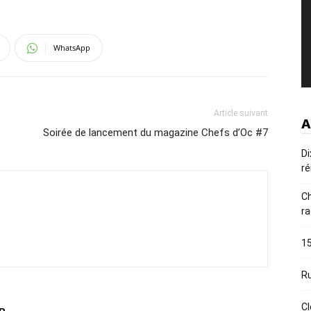
WhatsApp
Article suivant
A
Soirée de lancement du magazine Chefs d’Oc #7
Di
ré
Ch
ra
15
Ru
Cl