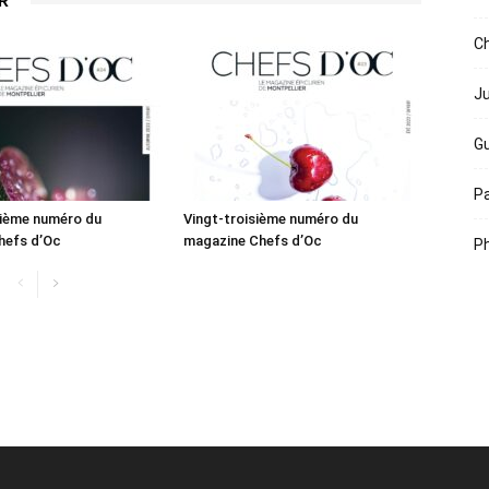
R
Ch
Ju
Gu
Pa
rième numéro du
Vingt-troisième numéro du
hefs d’Oc
magazine Chefs d’Oc
Ph