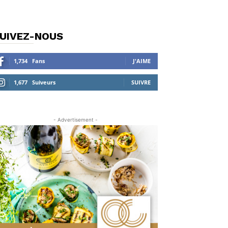
UIVEZ-NOUS
1,734
Fans
J'AIME
1,677
Suiveurs
SUIVRE
- Advertisement -