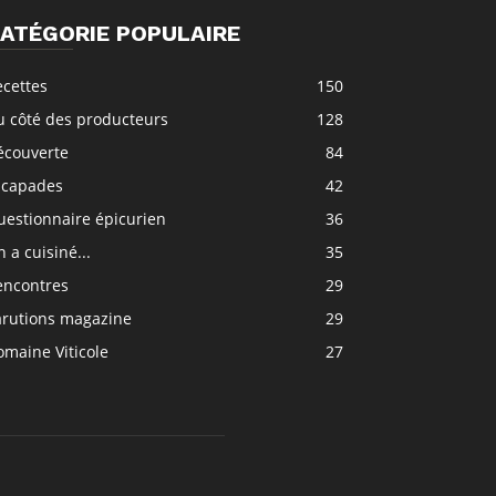
ATÉGORIE POPULAIRE
ecettes
150
u côté des producteurs
128
écouverte
84
scapades
42
uestionnaire épicurien
36
 a cuisiné...
35
encontres
29
arutions magazine
29
maine Viticole
27