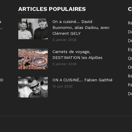
ARTICLES POPULAIRES
C
a
On a cuisiné… David
R
..
Buonomo, alias Dadou, avec
D
Clément GELY
D
5 janvier 2026
E
Carnets de voyage,
DESTINATION les Alpilles
Q
5 janvier 2026
On
R
10
ON A CUISINÉ… Fabien Galthié
P
10 juin 2025
Do