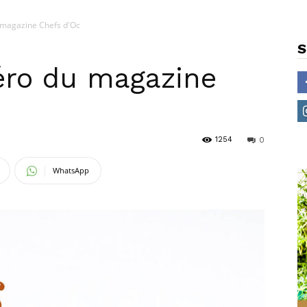
magazine Chefs d'Oc
S
ro du magazine
1254
0
WhatsApp