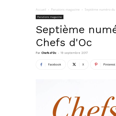
Accueil
Parutions magazine
Septième numéro du 
Parutions magazine
Septième numé
Chefs d'Oc
Par
Chefs d'Oc
-
19 septembre 2017
Facebook
X
Pinterest