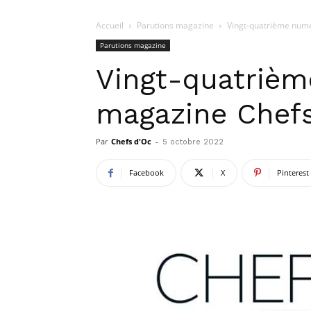
Accueil
Parutions magazine
Vingt-quatrième num
Parutions magazine
Vingt-quatriè
magazine Chef
Par
Chefs d'Oc
-
5 octobre 2022
Facebook
X
Pinterest