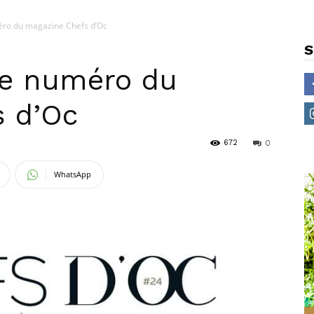
éro du magazine Chefs d’Oc
S
me numéro du
s d’Oc
672
0
WhatsApp