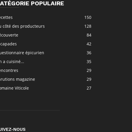
ATÉGORIE POPULAIRE
ecettes
150
u côté des producteurs
128
écouverte
84
scapades
42
uestionnaire épicurien
36
 a cuisiné...
35
encontres
29
arutions magazine
29
maine Viticole
27
UIVEZ-NOUS