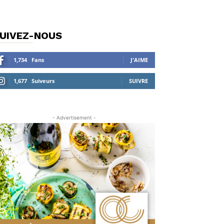
UIVEZ-NOUS
1,734
Fans
J'AIME
1,677
Suiveurs
SUIVRE
- Advertisement -