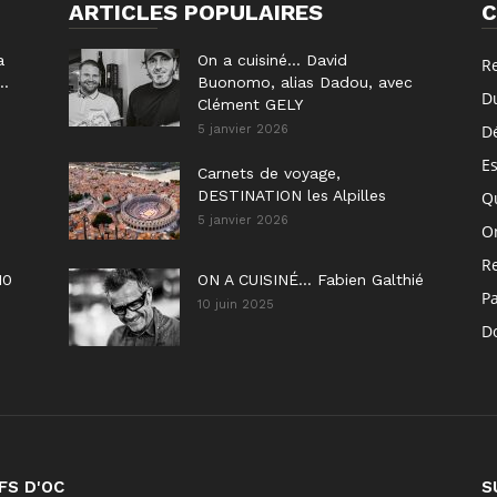
ARTICLES POPULAIRES
C
a
On a cuisiné… David
R
..
Buonomo, alias Dadou, avec
D
Clément GELY
D
5 janvier 2026
E
Carnets de voyage,
DESTINATION les Alpilles
Q
5 janvier 2026
On
R
10
ON A CUISINÉ… Fabien Galthié
P
10 juin 2025
Do
FS D'OC
S