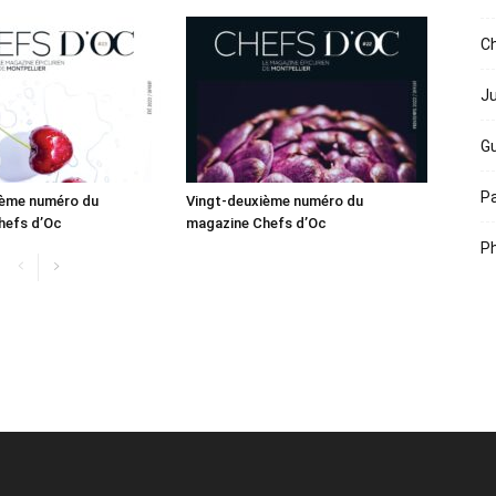
Ch
Ju
Gu
Pa
ième numéro du
Vingt-deuxième numéro du
hefs d’Oc
magazine Chefs d’Oc
Ph