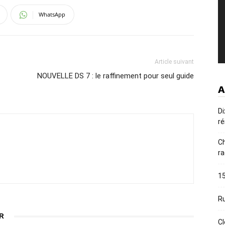
WhatsApp
Article suivant
NOUVELLE DS 7 : le raffinement pour seul guide
A
Di
ré
Ch
ra
15
Ru
R
Cl