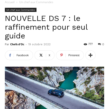
Accueil
Un chef aux Commandes
Un chef aux Commandes
NOUVELLE DS 7 : le
raffinement pour seul
guide
Par
Chefs d'Oc
-
777
19 octobre 2022
0
Facebook
X
Pinterest