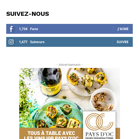
SUIVEZ-NOUS
1,734
Fans
J'AIME
1,677
Suiveurs
SUIVRE
- Advertisement -