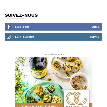
SUIVEZ-NOUS
1,734
Fans
J'AIME
1,677
Suiveurs
SUIVRE
- Advertisement -