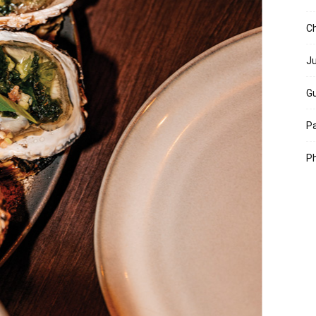
Ch
Ju
Gu
Pa
Ph