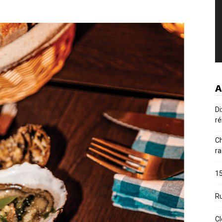
A
Di
ré
Ch
ra
15
Ru
Cl