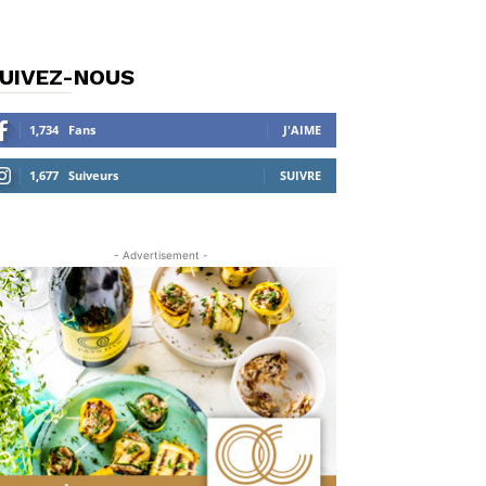
UIVEZ-NOUS
1,734
Fans
J'AIME
1,677
Suiveurs
SUIVRE
- Advertisement -