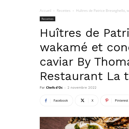
Accueil
Recettes
Huîtres de Patrice Breseghello, 
Recettes
Huîtres de Patr
wakamé et con
caviar By Thom
Restaurant La 
Par
Chefs d'Oc
-
2 novembre 2022
Facebook
X
Pinterest