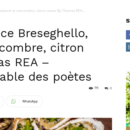
wakamé et concombre, citron caviar By Thomas REA...
S
ice Breseghello,
combre, citron
as REA –
table des poètes
711
0
WhatsApp