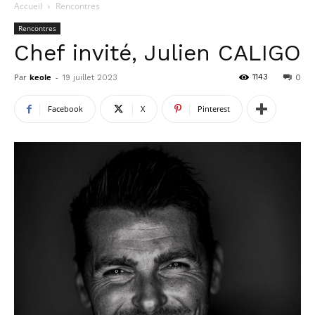
Accueil
Rencontres
Rencontres
Chef invité, Julien CALIGO
Par
keole
-
1143
19 juillet 2023
0
Facebook
X
Pinterest