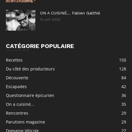
ON A CUISINÉ… Fabien Galthié
10 juin 2025
CATÉGORIE POPULAIRE
Recettes
150
Du côté des producteurs
128
Découverte
84
Escapades
42
Questionnaire épicurien
36
On a cuisiné...
35
Rencontres
29
Parutions magazine
29
Domaine Viticole
27