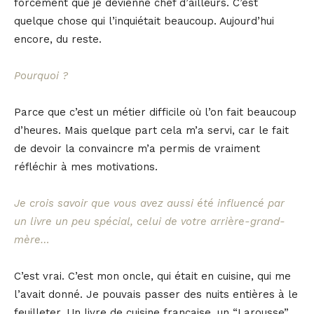
forcément que je devienne chef d’ailleurs. C’est
quelque chose qui l’inquiétait beaucoup. Aujourd’hui
encore, du reste.
Pourquoi ?
Parce que c’est un métier difficile où l’on fait beaucoup
d’heures. Mais quelque part cela m’a servi, car le fait
de devoir la convaincre m’a permis de vraiment
réfléchir à mes motivations.
Je crois savoir que vous avez aussi été influencé par
un livre un peu spécial, celui de votre arrière-grand-
mère…
C’est vrai. C’est mon oncle, qui était en cuisine, qui me
l’avait donné. Je pouvais passer des nuits entières à le
feuilleter. Un livre de cuisine française, un “Larousse”