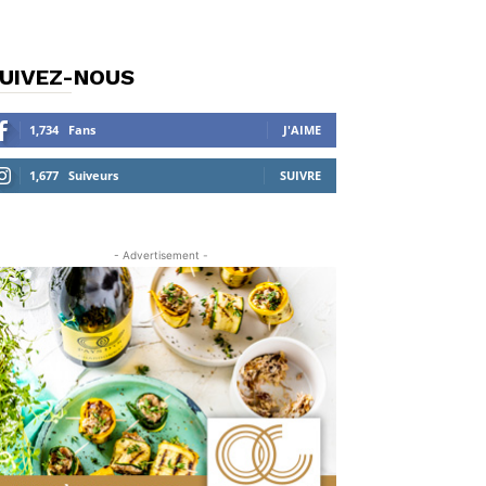
UIVEZ-NOUS
1,734
Fans
J'AIME
1,677
Suiveurs
SUIVRE
- Advertisement -