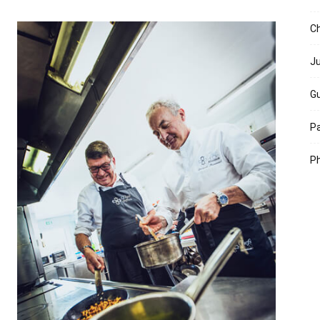
Ch
Ju
Gu
Pa
Ph