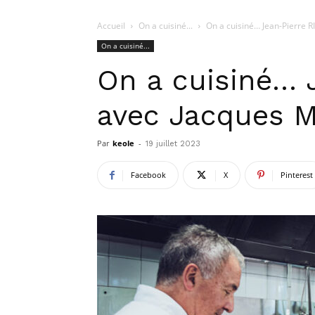
Accueil
On a cuisiné...
On a cuisiné… Jean-Pierre
On a cuisiné...
On a cuisiné… 
avec Jacques
Par
keole
-
19 juillet 2023
Facebook
X
Pinterest