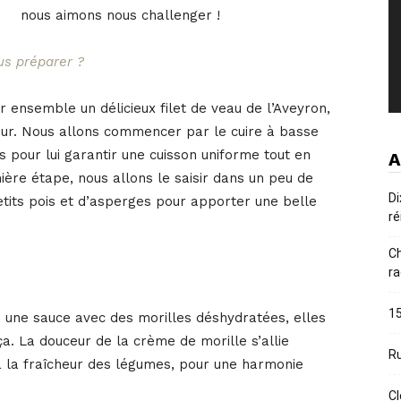
nous aimons nous challenger !
us préparer ?
 ensemble un délicieux filet de veau de l’Aveyron,
veur. Nous allons commencer par le cuire à basse
 pour lui garantir une cuisson uniforme tout en
A
ère étape, nous allons le saisir dans un peu de
Di
tits pois et d’asperges pour apporter une belle
ré
Ch
ra
15
e une sauce avec des morilles déshydratées, elles
. La douceur de la crème de morille s’allie
Ru
à la fraîcheur des légumes, pour une harmonie
Cl