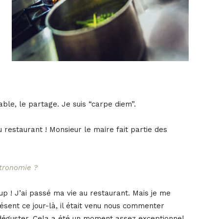
able, le partage. Je suis “carpe diem”.
 restaurant ! Monsieur le maire fait partie des
stronomie ?
p ! J’ai passé ma vie au restaurant. Mais je me
résent ce jour-là, il était venu nous commenter
déguster. Cela a été un moment assez exceptionnel.