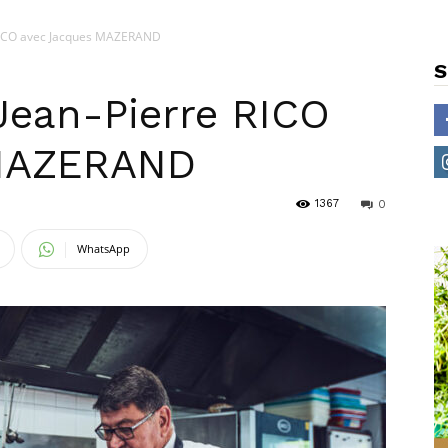
 RICO avec Jacques MAZERAND
S
Jean-Pierre RICO
 MAZERAND
1367
0
WhatsApp