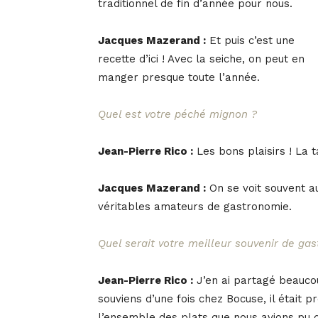
traditionnel de fin d’année pour nous.
Jacques Mazerand :
Et puis c’est une
recette d’ici ! Avec la seiche, on peut en
manger presque toute l’année.
Quel est votre péché mignon ?
Jean-Pierre Rico :
Les bons plaisirs ! La t
Jacques Mazerand :
On se voit souvent au
véritables amateurs de gastronomie.
Quel serait votre meilleur souvenir de ga
Jean-Pierre Rico :
J’en ai partagé beaucou
souviens d’une fois chez Bocuse, il était p
l’ensemble des plats que nous avions pu 