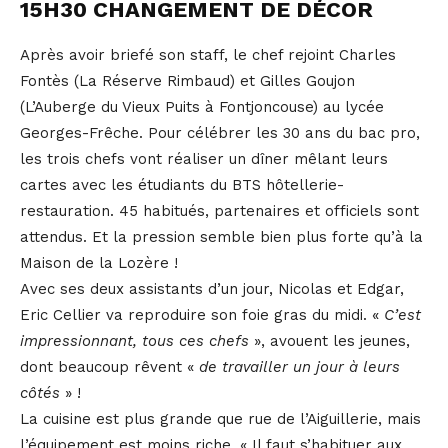
15H30 CHANGEMENT DE DÉCOR
Après avoir briefé son staff, le chef rejoint Charles
Fontès (La Réserve Rimbaud) et Gilles Goujon
(L’Auberge du Vieux Puits à Fontjoncouse) au lycée
Georges-Frêche. Pour célébrer les 30 ans du bac pro,
les trois chefs vont réaliser un dîner mêlant leurs
cartes avec les étudiants du BTS hôtellerie-
restauration. 45 habitués, partenaires et officiels sont
attendus. Et la pression semble bien plus forte qu’à la
Maison de la Lozère !
Avec ses deux assistants d’un jour, Nicolas et Edgar,
Eric Cellier va reproduire son foie gras du midi. «
C’est
impressionnant, tous ces chefs
», avouent les jeunes,
dont beaucoup rêvent «
de travailler un jour à leurs
côtés
» !
La cuisine est plus grande que rue de l’Aiguillerie, mais
l’équipement est moins riche. « Il faut s’habituer aux