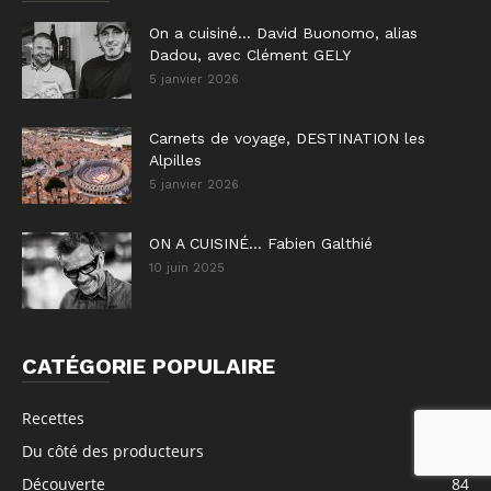
On a cuisiné… David Buonomo, alias
Dadou, avec Clément GELY
5 janvier 2026
Carnets de voyage, DESTINATION les
Alpilles
5 janvier 2026
ON A CUISINÉ… Fabien Galthié
10 juin 2025
CATÉGORIE POPULAIRE
Recettes
150
Du côté des producteurs
128
Découverte
84