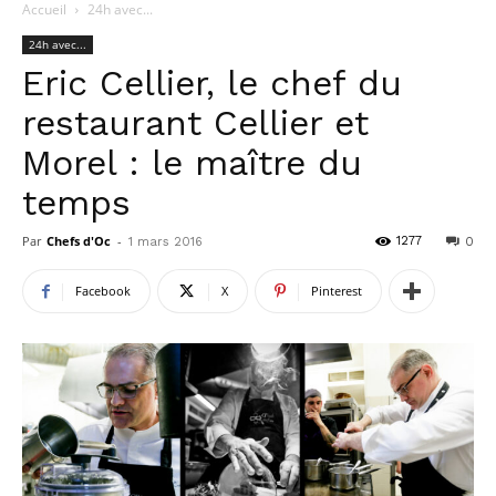
Accueil
24h avec...
24h avec...
Eric Cellier, le chef du
restaurant Cellier et
Morel : le maître du
temps
Par
Chefs d'Oc
-
1277
1 mars 2016
0
Facebook
X
Pinterest