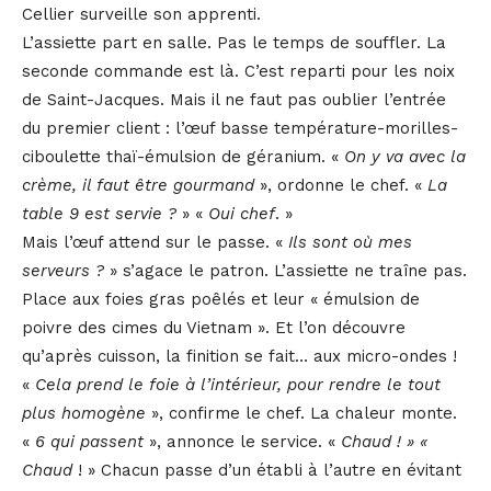
Cellier surveille son apprenti.
L’assiette part en salle. Pas le temps de souffler. La
seconde commande est là. C’est reparti pour les noix
de Saint-Jacques. Mais il ne faut pas oublier l’entrée
du premier client : l’œuf basse température-morilles-
ciboulette thaï-émulsion de géranium. «
On y va avec la
crème, il faut être gourmand
», ordonne le chef. «
La
table 9 est servie ?
» «
Oui chef
. »
Mais l’œuf attend sur le passe. «
Ils sont où mes
serveurs ?
» s’agace le patron. L’assiette ne traîne pas.
Place aux foies gras poêlés et leur « émulsion de
poivre des cimes du Vietnam ». Et l’on découvre
qu’après cuisson, la finition se fait… aux micro-ondes !
«
Cela prend le foie à l’intérieur, pour rendre le tout
plus homogène
», confirme le chef. La chaleur monte.
«
6 qui passent
», annonce le service. «
Chaud ! » «
Chaud
! » Chacun passe d’un établi à l’autre en évitant