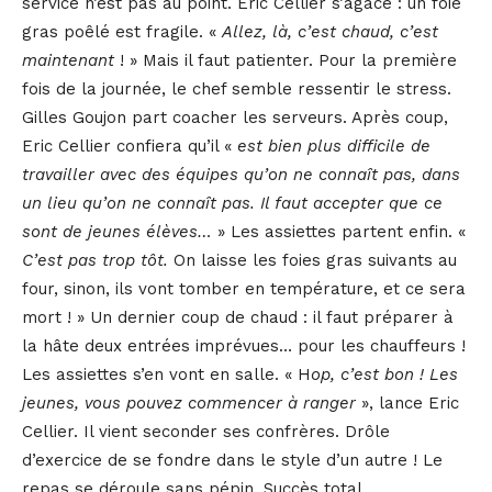
service n’est pas au point. Eric Cellier s’agace : un foie
gras poêlé est fragile. «
Allez, là, c’est chaud, c’est
maintenant
! » Mais il faut patienter. Pour la première
fois de la journée, le chef semble ressentir le stress.
Gilles Goujon part coacher les serveurs. Après coup,
Eric Cellier confiera qu’il «
est bien plus difficile de
travailler avec des équipes qu’on ne connaît pas, dans
un lieu qu’on ne connaît pas. Il faut accepter que ce
sont de jeunes élèves…
» Les assiettes partent enfin. «
C’est pas trop tôt.
On laisse les foies gras suivants au
four, sinon, ils vont tomber en température, et ce sera
mort !
» Un dernier coup de chaud : il faut préparer à
la hâte deux entrées imprévues… pour les chauffeurs !
Les assiettes s’en vont en salle. « H
op, c’est bon ! Les
jeunes, vous pouvez commencer à ranger
», lance Eric
Cellier. Il vient seconder ses confrères. Drôle
d’exercice de se fondre dans le style d’un autre ! Le
repas se déroule sans pépin. Succès total.