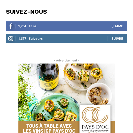
SUIVEZ-NOUS
1,734
Fans
J'AIME
1,677
Suiveurs
SUIVRE
- Advertisement -