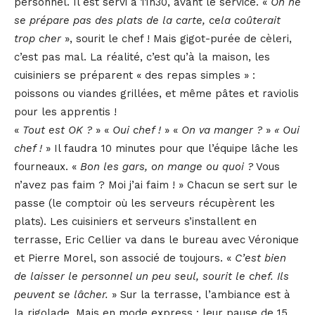
personnel. Il est servi à 11h30, avant le service. «
On ne
se prépare pas des plats de la carte, cela coûterait
trop cher
», sourit le chef ! Mais gigot-purée de cèleri,
c’est pas mal. La réalité, c’est qu’à la maison, les
cuisiniers se préparent « des repas simples » :
poissons ou viandes grillées, et même pâtes et raviolis
pour les apprentis !
«
Tout est OK ?
» «
Oui chef !
» «
On va manger ?
»
« Oui
chef !
» Il faudra 10 minutes pour que l’équipe lâche les
fourneaux. «
Bon les gars, on mange ou quoi ?
Vous
n’avez pas faim ? Moi j’ai faim !
» Chacun se sert sur le
passe (le comptoir où les serveurs récupèrent les
plats). Les cuisiniers et serveurs s’installent en
terrasse, Eric Cellier va dans le bureau avec Véronique
et Pierre Morel, son associé de toujours. «
C’est bien
de laisser le personnel un peu seul, sourit le chef. Ils
peuvent se lâcher.
» Sur la terrasse, l’ambiance est à
la rigolade. Mais en mode express : leur pause de 15