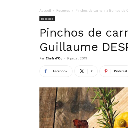
Accueil
Recettes
Pinchos de carne, riz Bomba de
Recettes
Pinchos de car
Guillaume DE
Par
Chefs d'Oc
-
9 juillet 2019
Facebook
X
Pinterest