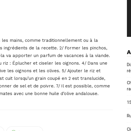
c les mains, comme traditionnellement ou à la
es ingrédients de la recette. 2/ Former les pinchos,
A
ela va apporter un parfum de vacances à la viande.
u riz : Éplucher et ciseler les oignons. 4/ Dans une
Di
ve les oignons et les olives. 5/ Ajouter le riz et
ré
est cuit lorsqu’un grain coupé en 2 est translucide,
Ch
onner de sel et de poivre. 7/ Il est possible, comme
ra
tomates avec une bonne huile d’olive andalouse.
15
Ru
Cl