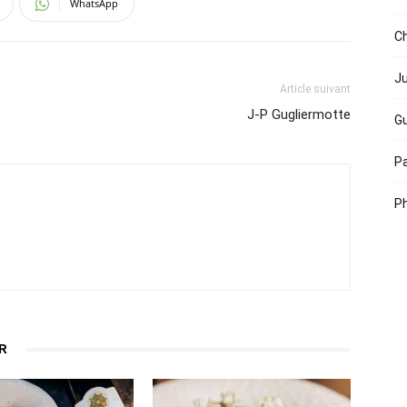
WhatsApp
Ch
Ju
Article suivant
J-P Gugliermotte
Gu
Pa
Ph
R