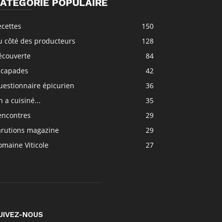
ATÉGORIE POPULAIRE
ecettes
150
u côté des producteurs
128
écouverte
84
scapades
42
uestionnaire épicurien
36
 a cuisiné...
35
encontres
29
arutions magazine
29
maine Viticole
27
UIVEZ-NOUS