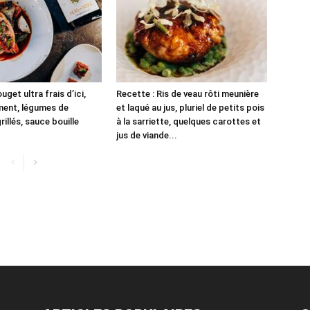
uget ultra frais d’ici,
Recette : Ris de veau rôti meunière
ment, légumes de
et laqué au jus, pluriel de petits pois
illés, sauce bouille
à la sarriette, quelques carottes et
jus de viande...