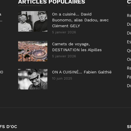
ARTICLES POPULAIRES
C
a
On a cuisiné… David
R
..
Buonomo, alias Dadou, avec
D
Clément GELY
D
5 janvier 2026
E
Carnets de voyage,
DESTINATION les Alpilles
Q
5 janvier 2026
On
R
10
ON A CUISINÉ… Fabien Galthié
P
10 juin 2025
Do
FS D'OC
S