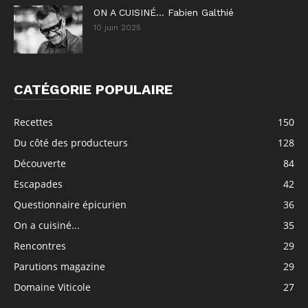
ON A CUISINÉ… Fabien Galthié
10 juin 2025
CATÉGORIE POPULAIRE
Recettes
150
Du côté des producteurs
128
Découverte
84
Escapades
42
Questionnaire épicurien
36
On a cuisiné...
35
Rencontres
29
Parutions magazine
29
Domaine Viticole
27