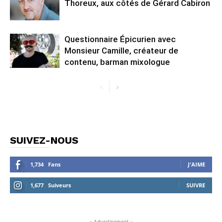
Thoreux, aux côtés de Gérard Cabiron
Questionnaire Épicurien avec
Monsieur Camille, créateur de
contenu, barman mixologue
SUIVEZ-NOUS
1,734
Fans
J'AIME
1,677
Suiveurs
SUIVRE
- Advertisement -