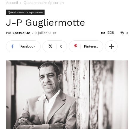
Accueil
Questionnaire épicurien
Questionnaire épicurien
J-P Gugliermotte
Par
Chefs d'Oc
-
1338
9 juillet 2019
0
Facebook
X
Pinterest