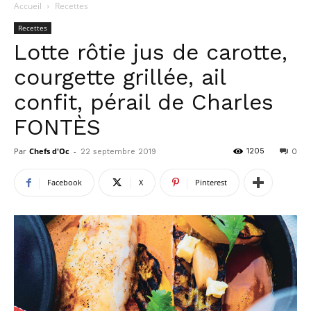
Accueil
Recettes
Recettes
Lotte rôtie jus de carotte,
courgette grillée, ail
confit, pérail de Charles
FONTÈS
Par
Chefs d'Oc
-
1205
22 septembre 2019
0
Facebook
X
Pinterest