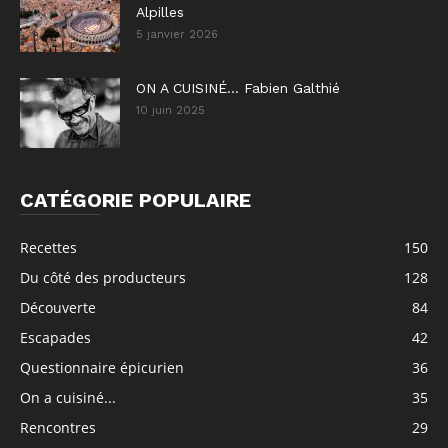
Alpilles
5 janvier 2026
ON A CUISINÉ… Fabien Galthié
10 juin 2025
CATÉGORIE POPULAIRE
Recettes
150
Du côté des producteurs
128
Découverte
84
Escapades
42
Questionnaire épicurien
36
On a cuisiné...
35
Rencontres
29