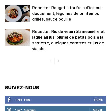
Recette : Rouget ultra frais d’ici, cuit
doucement, légumes de printemps
grillés, sauce bouille
Recette : Ris de veau rôti meunière et
laqué au jus, pluriel de petits pois à la
sarriette, quelques carottes et jus de
viande...
SUIVEZ-NOUS
1,734
Fans
J'AIME
1,677
Suiveurs
SUIVRE