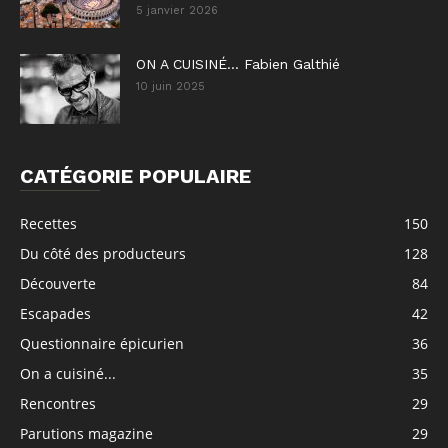
5 janvier 2026
ON A CUISINÉ… Fabien Galthié
10 juin 2025
CATÉGORIE POPULAIRE
Recettes
150
Du côté des producteurs
128
Découverte
84
Escapades
42
Questionnaire épicurien
36
On a cuisiné...
35
Rencontres
29
Parutions magazine
29