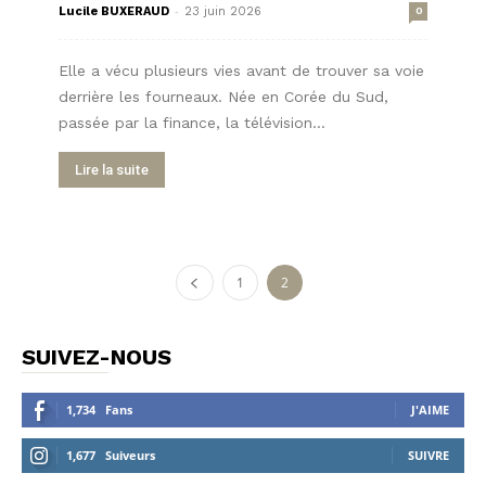
-
Lucile BUXERAUD
23 juin 2026
0
Elle a vécu plusieurs vies avant de trouver sa voie
derrière les fourneaux. Née en Corée du Sud,
passée par la finance, la télévision...
Lire la suite
1
2
SUIVEZ-NOUS
1,734
Fans
J'AIME
1,677
Suiveurs
SUIVRE