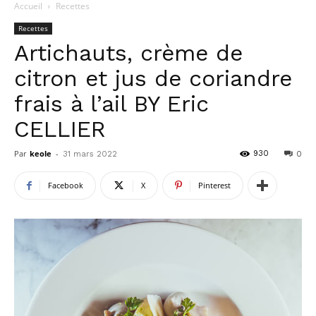
Accueil
Recettes
Recettes
Artichauts, crème de
citron et jus de coriandre
frais à l’ail BY Eric
CELLIER
Par
keole
-
930
31 mars 2022
0
Facebook
X
Pinterest