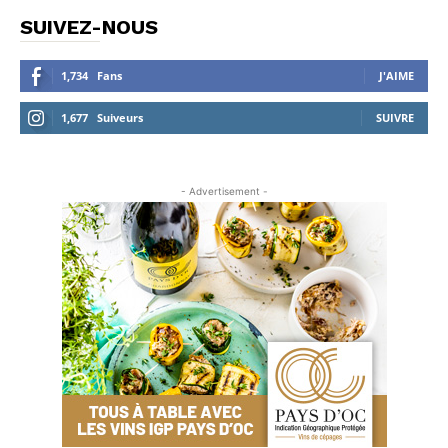
SUIVEZ-NOUS
1,734
Fans
J'AIME
1,677
Suiveurs
SUIVRE
- Advertisement -