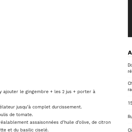
A
Di
ré
Ch
ra
 y ajouter le gingembre + les 2 jus + porter à
15
élateur jusqu’à complet durcissement.
oulis de tomate.
Ru
alablement assaisonnées d’huile d’olive, de citron
te et du basilic ciselé.
Cl