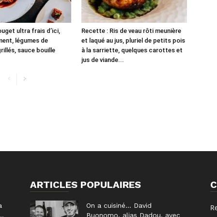
uget ultra frais d’ici,
Recette : Ris de veau rôti meunière
ment, légumes de
et laqué au jus, pluriel de petits pois
illés, sauce bouille
à la sarriette, quelques carottes et
jus de viande...
ARTICLES POPULAIRES
C
a
On a cuisiné… David
R
..
Buonomo, alias Dadou, avec