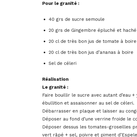
Pour le granité :
40 grs de sucre semoule
20 grs de Gingembre épluché et haché
20 cl de très bon jus de tomate à boire
20 cl de très bon jus d’ananas à boire
Sel de céleri
Réalisation
Le granité :
Faire bouillir le sucre avec autant d’eau +
ébullition et assaisonner au sel de céleri.
Débarrasser en plaque et laisser au cong
Déposer au fond d’une verrine froide le c
Déposer dessus les tomates-groseilles pré
vert râpé + sel, poivre et piment d’Espelet