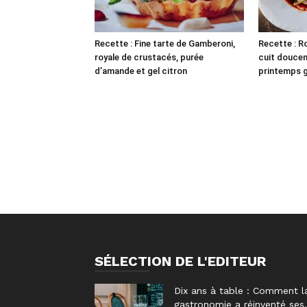
Recette : Fine tarte de Gamberoni,
Recette : Ro
royale de crustacés, purée
cuit douce
d’amande et gel citron
printemps gr
SÉLECTION DE L'EDITEUR
Dix ans à table : Comment l
gastronomie a réinventé ses.