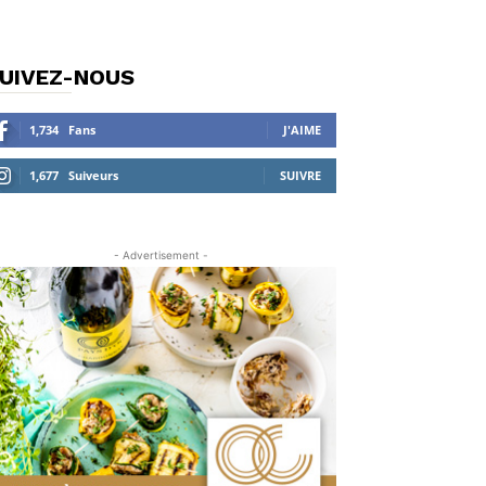
UIVEZ-NOUS
1,734
Fans
J'AIME
1,677
Suiveurs
SUIVRE
- Advertisement -