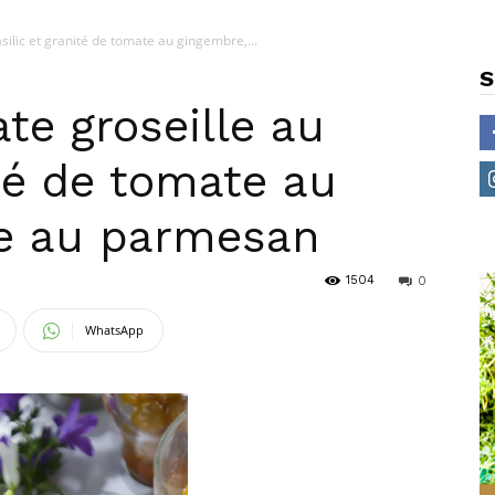
silic et granité de tomate au gingembre,...
S
te groseille au
ité de tomate au
le au parmesan
1504
0
WhatsApp