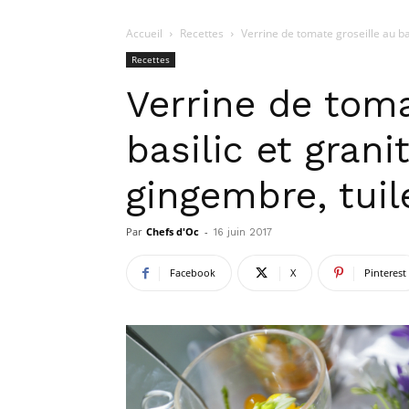
Accueil
Recettes
Verrine de tomate groseille au ba
Recettes
Verrine de toma
basilic et gran
gingembre, tui
Par
Chefs d'Oc
-
16 juin 2017
Facebook
X
Pinterest