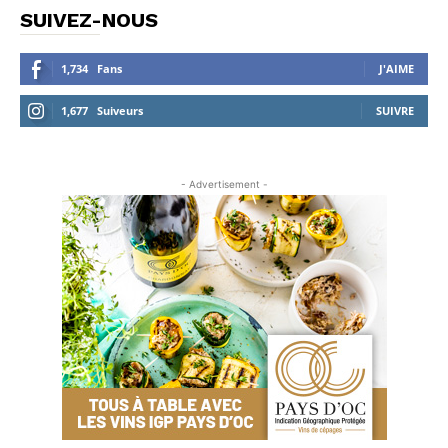
SUIVEZ-NOUS
1,734
Fans
J'AIME
1,677
Suiveurs
SUIVRE
- Advertisement -