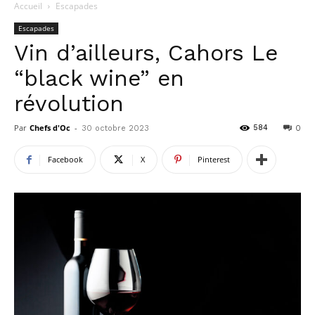
Accueil
Escapades
Escapades
Vin d’ailleurs, Cahors Le
“black wine” en
révolution
Par
Chefs d'Oc
-
584
30 octobre 2023
0
Facebook
X
Pinterest