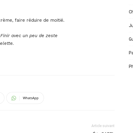
Ch
rème, faire réduire de moitié.
Ju
 Finir avec un peu de zeste
Gu
elette.
Pa
Ph
WhatsApp
Article suivant