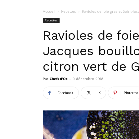
Accueil
Recettes
Ravioles de foie gras et Saint-Jac
Recettes
Ravioles de foie
Jacques bouill
citron vert de
Par
Chefs d'Oc
-
9 décembre 2018
Facebook
X
Pinterest