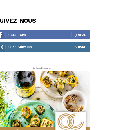
UIVEZ-NOUS
1,734
Fans
J'AIME
1,677
Suiveurs
SUIVRE
- Advertisement -