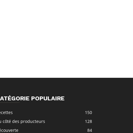
ATÉGORIE POPULAIRE
ecettes
150
u côté des producteurs
128
écouverte
84