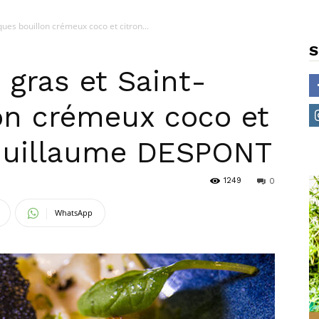
ques bouillon crémeux coco et citron...
S
 gras et Saint-
on crémeux coco et
 Guillaume DESPONT
1249
0
WhatsApp