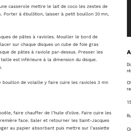
une casserole mettre le lait de coco les zestes de
 Porter à ébullition, laisser à petit bouillon 20 mn,
disques de pâtes à ravioles. Mouiller le bord de
lacer sur chaque disques un cube de foie gras
A
sque de pâtes à raviole par-dessus. Presser les
aille est inférieure à la dimension du disque.
Di
.
ré
 bouillon de volaille y faire cuire les ravioles 3 mn
Ch
ra
15
êle, faire chauffer de l’huile d’olive. Faire cuire les
Ru
première face. Saler et retourner les Saint-Jacques
ger au papier absorbant puis mettre sur l’assiette
Cl