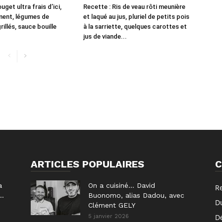
uget ultra frais d’ici,
Recette : Ris de veau rôti meunière
ment, légumes de
et laqué au jus, pluriel de petits pois
illés, sauce bouille
à la sarriette, quelques carottes et
jus de viande...
ARTICLES POPULAIRES
C
a
On a cuisiné… David
R
..
Buonomo, alias Dadou, avec
D
Clément GELY
D
5 janvier 2026