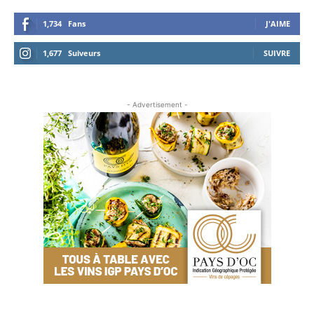
1,734
Fans
J'AIME
1,677
Suiveurs
SUIVRE
- Advertisement -