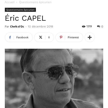
Accueil
Questionnaire épicurien
Questionnaire épicurien
Éric CAPEL
Par
Chefs d'Oc
-
1319
10 décembre 2018
0
Facebook
X
Pinterest