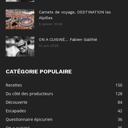
Carnets de voyage, DESTINATION les
Alpilles
5 janvier 2026
ON A CUISINÉ… Fabien Galthié
10 juin 2025
CATÉGORIE POPULAIRE
Recettes
150
Du côté des producteurs
128
Découverte
84
Escapades
42
Questionnaire épicurien
36
On a cuisiné...
35