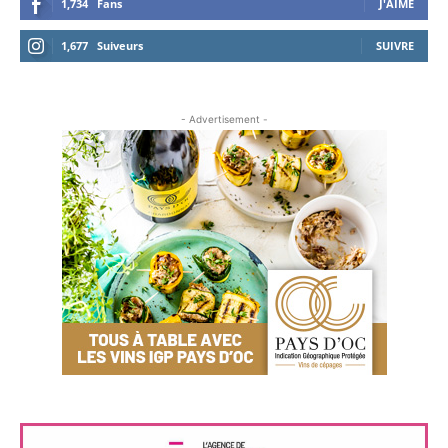
1,734
Fans
J'AIME
1,677
Suiveurs
SUIVRE
- Advertisement -