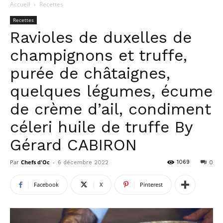
Accueil
Recettes
Recettes
Ravioles de duxelles de
champignons et truffe,
purée de châtaignes,
quelques légumes, écume
de crème d’ail, condiment
céleri huile de truffe By
Gérard CABIRON
Par
Chefs d'Oc
-
1069
6 décembre 2022
0
Facebook
X
Pinterest