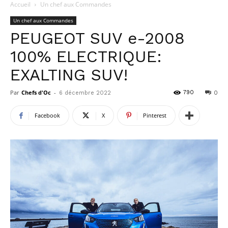
Accueil
Un chef aux Commandes
Un chef aux Commandes
PEUGEOT SUV e-2008
100% ELECTRIQUE:
EXALTING SUV!
Par
Chefs d'Oc
-
790
6 décembre 2022
0
Facebook
X
Pinterest