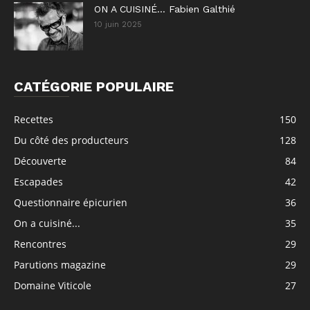
ON A CUISINÉ… Fabien Galthié
10 juin 2025
CATÉGORIE POPULAIRE
Recettes
150
Du côté des producteurs
128
Découverte
84
Escapades
42
Questionnaire épicurien
36
On a cuisiné...
35
Rencontres
29
Parutions magazine
29
Domaine Viticole
27