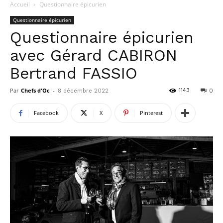
Accueil
Questionnaire épicurien
Questionnaire épicurien
Questionnaire épicurien
avec Gérard CABIRON
Bertrand FASSIO
Par
Chefs d'Oc
-
1143
8 décembre 2022
0
Facebook
X
Pinterest