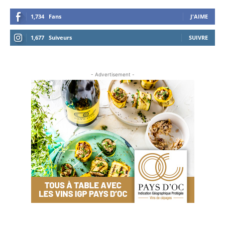
1,734
Fans
J'AIME
1,677
Suiveurs
SUIVRE
- Advertisement -