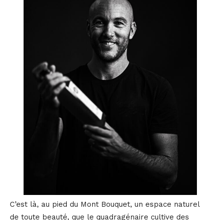
C’est là, au pied du Mont Bouquet, un espace naturel
de toute beauté, que le quadragénaire cultive des