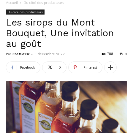
Accueil
Du côté des producteurs
Du côté des producteurs
Les sirops du Mont
Bouquet, Une invitation
au goût
Par
Chefs d'Oc
-
788
8 décembre 2022
0
Facebook
X
Pinterest