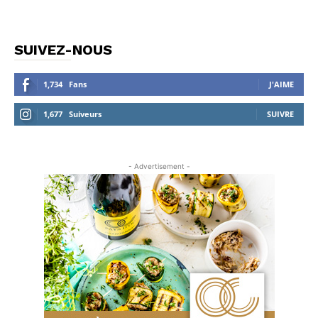
SUIVEZ-NOUS
1,734
Fans
J'AIME
1,677
Suiveurs
SUIVRE
- Advertisement -