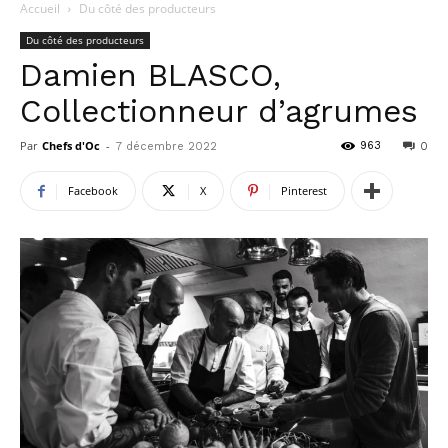
Accueil
Du côté des producteurs
Du côté des producteurs
Damien BLASCO,
Collectionneur d’agrumes
Par
Chefs d'Oc
-
963
7 décembre 2022
0
Facebook
X
Pinterest