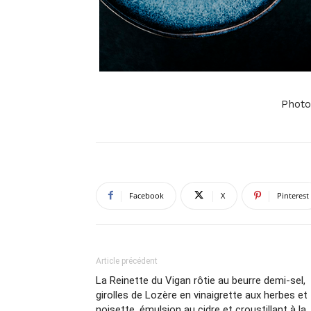
Photo
Facebook
X
Pinterest
Article précédent
La Reinette du Vigan rôtie au beurre demi-sel,
girolles de Lozère en vinaigrette aux herbes et
noisette, émulsion au cidre et croustillant à la