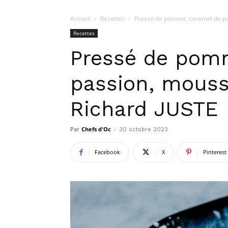
Accueil
Recettes
Pressé de pomme, caramel de pass
Recettes
Pressé de pom
passion, mousse
Richard JUSTE
Par
Chefs d'Oc
-
30 octobre 2023
Facebook
X
Pinterest