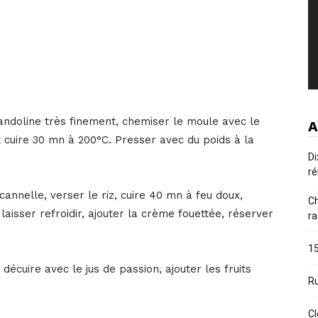
doline très finement, chemiser le moule avec le
A
t cuire 30 mn à 200°C. Presser avec du poids à la
Di
ré
cannelle, verser le riz, cuire 40 mn à feu doux,
Ch
 laisser refroidir, ajouter la crème fouettée, réserver
ra
15
décuire avec le jus de passion, ajouter les fruits
Ru
Cl