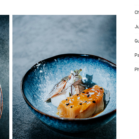
Ch
Ju
Gu
Pa
Ph