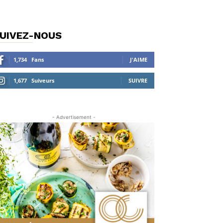
UIVEZ-NOUS
1,734
Fans
J'AIME
1,677
Suiveurs
SUIVRE
- Advertisement -