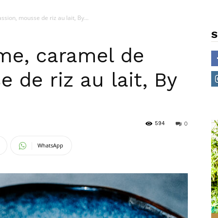
ion, mousse de riz au lait, By...
S
me, caramel de
 de riz au lait, By
594
0
WhatsApp