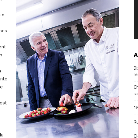
un
ions
ent
A
n
Di
n
ré
nte.
le
Ch
ra
est
15
Ru
du
Cl