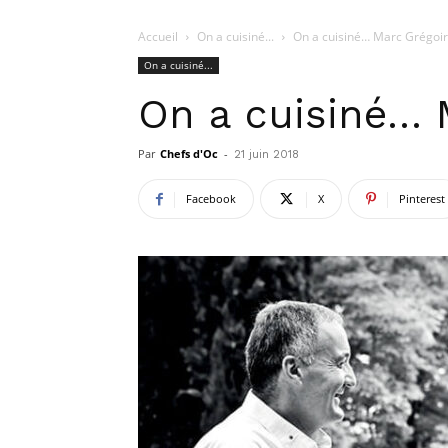
Accueil
On a cuisiné...
On a cuisiné… Marc Grégoi
On a cuisiné...
On a cuisiné… 
Par
Chefs d'Oc
-
21 juin 2018
Facebook
X
Pinterest