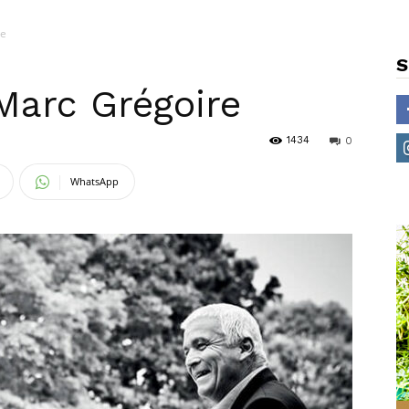
re
S
Marc Grégoire
1434
0
WhatsApp