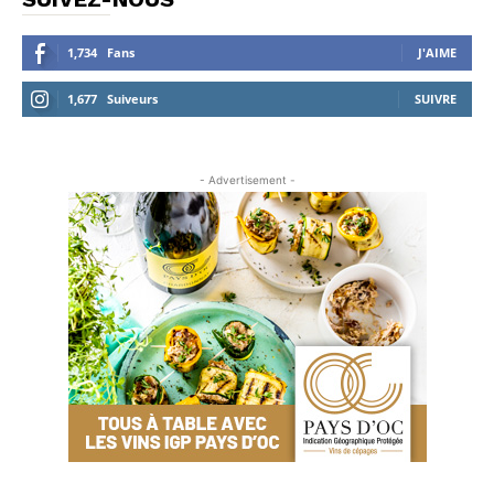
1,734
Fans
J'AIME
1,677
Suiveurs
SUIVRE
- Advertisement -